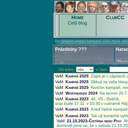
Home
ClubCC
Celý blog
Prázdniny ???
Harac
...
...