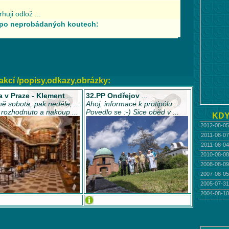
akcí /popisy,odkazy,obrázky:
 v Praze - Klement
...
32.PP Ondřejov
...
ě sobota, pak neděle, ...
Ahoj, informace k protipólu ...
e rozhodnuto a nakoup ...
Povedlo se :-) Sice oběd v ...
KDY
2012-08-05
2011-08-07
2011-08-04
2010-08-08
2008-08-09
2007-08-05
2005-07-31
2004-08-10