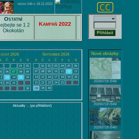
verze 14b z 18.11.2021
Ostatní
Kampaň 2022
ejbejte se 1
2
Okokotán
Nové obrázky:
20260718 /546/
20260718 /546/
20260718 /546/