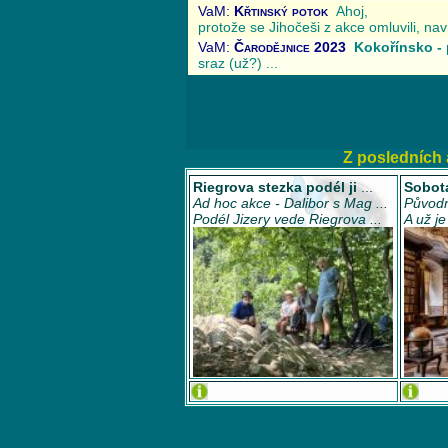
Z posledních 
Riegrova stezka podél ji
...
Sobota
Ad hoc akce - Dalibor s Mag ...
Původn
Podél Jizery vede Riegrova ...
A už j