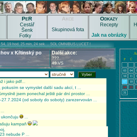
PeR
Akce
Odkazy
Cestář
Recepty
H
Skupinová fota
Šenk
Jak na obrázky
Fotky
hov x Křtinský po
Další akce:
???
49.VS