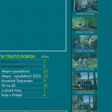
20260718 /546/
20260718 /546/
20260718 /546/
SI TOUTO DOBOU
Účast
Krkonoše
2
CC dovolená
5
20260718 /546/
Alwyn-vysvědčení
10
Alwyn - vysvědčení 2010
10
Konečně Švýcarsko
9
50 na 50
10
Lužické hory
7
20260706 /534/
Kola v Polabí
4