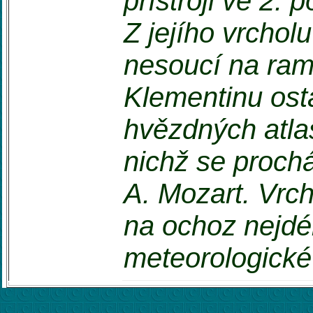
přístroji ve 2.
Z jejího vrcholu 
nesoucí na ram
Klementinu ost
hvězdných atlas
nichž se proch
A. Mozart. Vrch
na ochoz nejdél
meteorologické