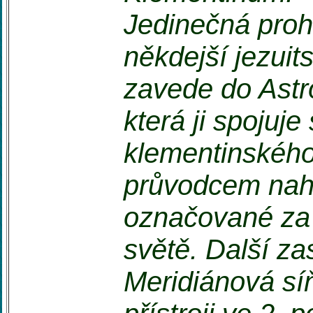
Jedinečná prohl
někdejší jezui
zavede do Astr
která ji spojuj
klementinskéh
průvodcem nahl
označované za 
světě. Další za
Meridiánová sí