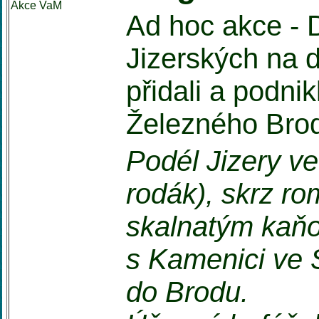
Akce VaM
Ad hoc akce - 
Jizerských na 
přidali a podnik
Železného Bro
Podél Jizery v
rodák), skrz ro
skalnatým kaňo
s Kamenici ve 
do Brodu.