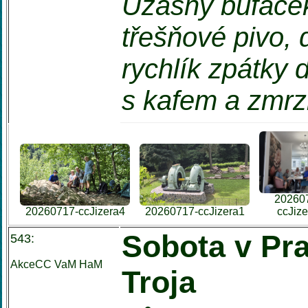
Úžasný bufáček
třešňové pivo,
rychlík zpátky 
s kafem a zmrzl
20260
20260717-ccJizera4
20260717-ccJizera1
ccJiz
Sobota v Pr
543:
AkceCC VaM
HaM
Troja