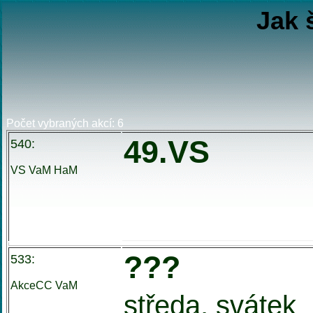
Jak 
Počet vybraných akcí: 6
49.VS
540:
VS VaM
HaM
???
533:
AkceCC VaM
středa, svátek