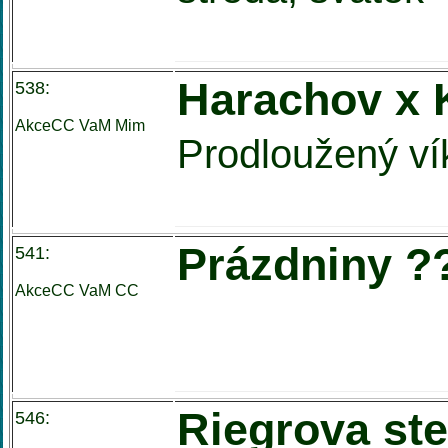
Harachov x 
538:
AkceCC VaM
Mim
Prodloužený v
Prázdniny ?
541:
AkceCC VaM
CC
Riegrova ste
546: