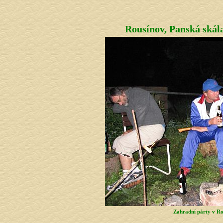
Rousínov, Panská skál
Zahradní párty v Ro